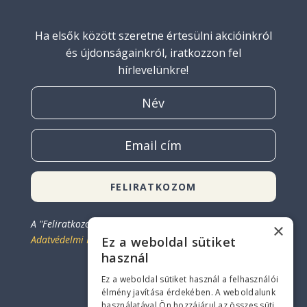
Ha elsők között szeretne értesülni akcióinkról
és újdonságainkról, iratkozzon fel
hírlevelünkre!
FELIRATKOZOM
A "Feliratkozom" gombra kattintással egyetért az
×
Adatvédelmi Irányelvekkel.
Ez a weboldal sütiket
Elérhetőség
használ
Ez a weboldal sütiket használ a felhasználói
+36 30 455 0598
élmény javítása érdekében. A weboldalunk
használatával Ön hozzájárul az összes süti