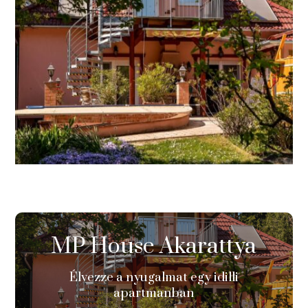
MP House Akarattya
Élvezze a nyugalmat egy idilli
apartmanban