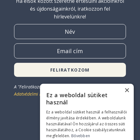
Ha elsők között szeretne értesülni akcióinkról
és újdonságainkról, iratkozzon fel
hírlevelünkre!
FELIRATKOZOM
A "Feliratkozom" gombra kattintással egyetért az
×
Adatvédelmi Irányelvekkel.
Ez a weboldal sütiket
Elérhetőség
használ
Ez a weboldal sütiket használ a felhasználói
élmény javítása érdekében. A weboldalunk
+36 30 455 0598
használatával Ön hozzájárul az összes süti
info@kenesebistro.hu
használatához, a Cookie szabályzatunknak
megfelelően.
Bővebben