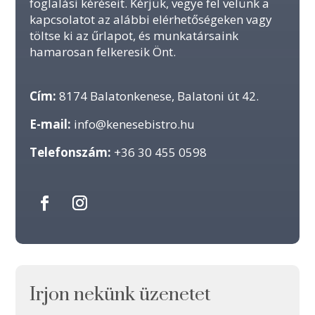
foglalási kéréseit. Kérjük, vegye fel velünk a
kapcsolatot az alábbi elérhetőségeken vagy
töltse ki az űrlapot, és munkatársaink
hamarosan felkeresik Önt.
Cím:
8174 Balatonkenese, Balatoni út 42.
E-mail:
info@kenesebistro.hu
Telefonszám:
+36 30 455 0598
Irjon nekünk üzenetet