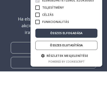
ELENGEDHETETLENÜL SZÜKSÉGES
TELJESÍTMÉNY
CÉLZÁS
Ha elsők között szeretne értesülni
FUNKCIONALITÁS
akcióinkról és újdonságainkról,
iratkozzon fel hírlevelünkre!
ÖSSZES ELFOGADÁSA
ÖSSZES ELUTASÍTÁSA
RÉSZLETEK MEGJELENÍTÉSE
POWERED BY COOKIESCRIPT
FELIRATKOZOM
A "Feliratkozom" gombra kattintással egyetért az
Adatvédelmi Irányelvekkel.