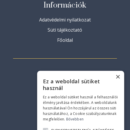
Információk
Adatvédelmi nyilatkozat
Süti tájékoztató
Főoldal
×
Elérhetőség
Ez a weboldal sütiket
használ
+36 30 455 0598
Ez a weboldal sütiket használ a felhasználói
élmény javítása érdekében. A weboldalunk
info@kenesebistro.hu
használatával Ön hozzájárul az összes süti
8174 Balatonkenese,
használatához, a Cookie szabályzatunknak
Balatoni út 42.
megfelelően.
Bővebben