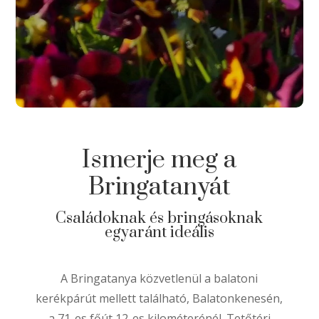
Ismerje meg a
Bringatanyát
Családoknak és bringásoknak
egyaránt ideális
A Bringatanya közvetlenül a balatoni
kerékpárút mellett található, Balatonkenesén,
a 71-es főút 12-es kilométerénél. Tetőtéri